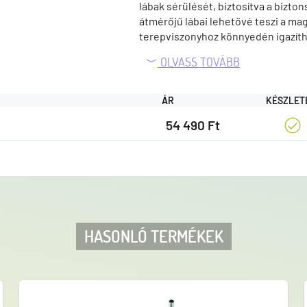
lábak sérülését, biztosítva a bizto
átmérőjű lábai lehetővé teszi a maga
terepviszonyhoz könnyedén igazítha
kiegészítő elengedhetetlen a vers
OLVASS TOVÁBB
kényelem és stabilitás érdekében f
ÁR
KÉSZLET
54 490 Ft
HASONLÓ TERMÉKEK