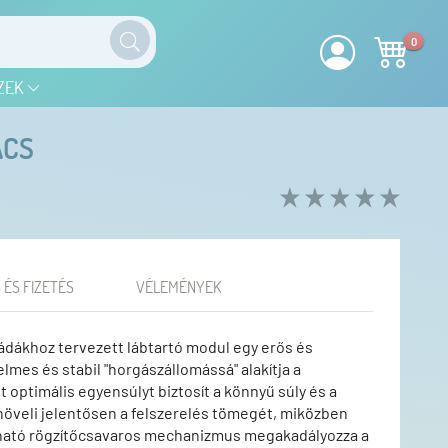
0
ZEK
ÁCS
 ÉS FIZETÉS
VÉLEMÉNYEK
ádákhoz tervezett lábtartó modul egy erős és
mes és stabil "horgászállomássá" alakítja a
 optimális egyensúlyt biztosít a könnyű súly és a
növeli jelentősen a felszerelés tömegét, miközben
húzható rögzítőcsavaros mechanizmus megakadályozza a