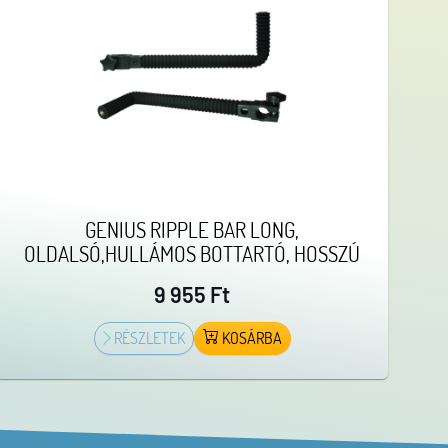
GENIUS RIPPLE BAR LONG,
OLDALSÓ,HULLÁMOS BOTTARTÓ, HOSSZÚ
9 955 Ft
RÉSZLETEK
KOSÁRBA