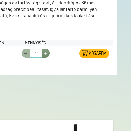
nságos és tartós rögzítést. A teleszkópos 36 mm
sság precíz beállítását, így a lábtartó bármilyen
tó. Ez a strapabíró és ergonomikus kialakítású
eny- és sporthorgászok számára, akik a maximális
ejlesztenék horgászállásukat.
EN
MENNYISÉG
KOSÁRBA