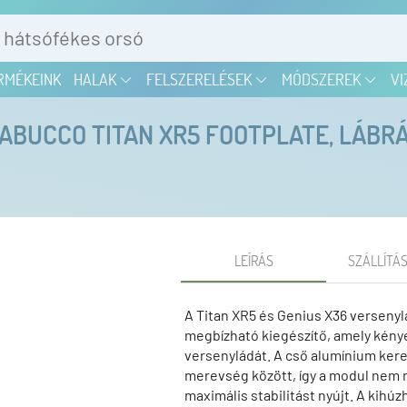
RMÉKEINK
HALAK
FELSZERELÉSEK
MÓDSZEREK
VI
ABUCCO TITAN XR5 FOOTPLATE, LÁBR
LEÍRÁS
SZÁLLÍTÁS
A Titan XR5 és Genius X36 versenyl
megbízható kiegészítő, amely kényel
versenyládát. A cső alumínium keret
merevség között, így a modul nem 
maximális stabilitást nyújt. A ki