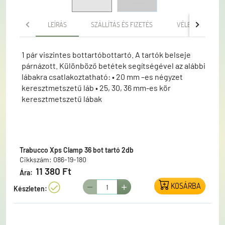
LEÍRÁS
SZÁLLÍTÁS ÉS FIZETÉS
VÉLEMÉNYEK
1 pár viszintes bottartóbottartó. A tartók belseje
párnázott. Különböző betétek segítségével az alábbi
lábakra csatlakoztatható: • 20 mm –es négyzet
keresztmetszetű láb • 25, 30, 36 mm-es kör
keresztmetszetű lábak
Trabucco Xps Clamp 36 bot tartó 2db
Cikkszám: 086-19-180
11 380 Ft
Ára:
KOSÁRBA
Készleten: