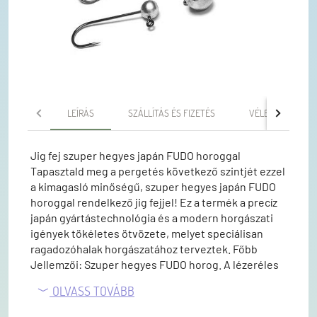
LEÍRÁS
SZÁLLÍTÁS ÉS FIZETÉS
VÉLEMÉNYEK
Jig fej szuper hegyes japán FUDO horoggal
Tapasztald meg a pergetés következő szintjét ezzel
a kimagasló minőségű, szuper hegyes japán FUDO
horoggal rendelkező jig fejjel! Ez a termék a precíz
japán gyártástechnológia és a modern horgászati
igények tökéletes ötvözete, melyet speciálisan
ragadozóhalak horgászatához terveztek. Főbb
Jellemzői: Szuper hegyes FUDO horog. A lézeréles
hegynek köszönhetően villámgyors akadást és
OLVASS TOVÁBB
biztos tartást garantál, még a legóvatosabb halaknál
is. Az extrém szúróképesség csökkenti a halvesztés