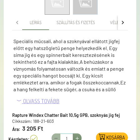
LEÍRÁS
SZÁLLÍTÁS ÉS FIZETÉS
VÉLEMÉNYEK
Speciális műcsali, ahol a szoknyával ellátott jigfej
előtt egy hatszögletű penge helyezkedik el. Egy
sima jig és egy spinnerbait keresztezésének is
tekinthető ez a fajta kialakítás.A behúzáskor a
víznyomás folyamatosan változik és emiatt a penge
egy speciális hangot bocsájt ki. Egy kicsit
emlékeztet arra, amikor a fogak összekoccannak.Ez
a hang felkelti a fekete sügér, a csuka és a süllő
figyelmét, még éjszaka és rossz látási viszonyok
OLVASS TOVÁBB
között is, még nagyobb távolságból is.A
spinnerbaithez hasonlóan ez a csali is un. kereső
Rapture Windex Chatter Bait 10,5g GPB, szoknyás jig fej
csali, amelyet elsősorban ismeretlen vizeken
Cikkszám: 188-21-603
használnak, hogy folyamatos dobásokkal felmérjék a
3 205 Ft
Ára:
vizet különböző vízoszlop magasságokon.A szilikon
szoknya növeli a csali tömegét, a térfogatát és
KOSÁRBA
Készleten: