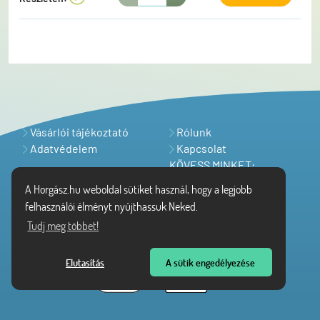
élénké teszi a színét. Ezen kívül a nem várt
növényzet akadásokat is hatékonyan
csökkenti.Tovább növeli a hatékonyságot a
realisztikus 3D szem kialakítás, a robosztus egyes
horog és a biztonsági kapocs, mely meggyorsítja a
csali cserét.A csali egyedi csomagolást kapott.
Vásárlói tájékoztató
Rólunk
Adatvédelem
Kapcsolat
KÖVESS MINKET:
A Horgász.hu weboldal sütiket használ, hogy a legjobb
felhasználói élményt nyújthassuk Neked.
Tudj meg többet!
Elutasítás
A sütik engedélyezése