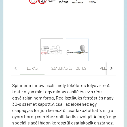
LEÍRÁS
SZÁLLÍTÁS ÉS FIZETÉS
VÉLEMÉNYEK
Spinner minnow csali, mely tökéletes folyóvízre.A
teste olyan mint egy minow csalié és ez a rész
egyáltalán nem forog. Realisztikuks festést és nagy
3D-s szemet kapott.A csali az előkéhez egy
csapágyas forgón keresztül csatlakoztatható, míg a
gyors horog cseréhez split karika szolgál.A forgó egy
speciális acél hídon keresztül csatlakozik a szárhoz.