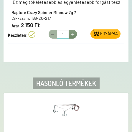
Ez még tökéletesebb és egyenletesebb forgást tesz
lehetővé.A csomag tartalma: 1db csali 1db hármas
Rapture Crazy Spinner Minnow 7g 7
horog (szakállas) 1db egyes horog (szakáll nélküli)
Cikkszám: 188-20-217
2 150 Ft
Ára:
KOSÁRBA
Készleten:
HASONLÓ TERMÉKEK