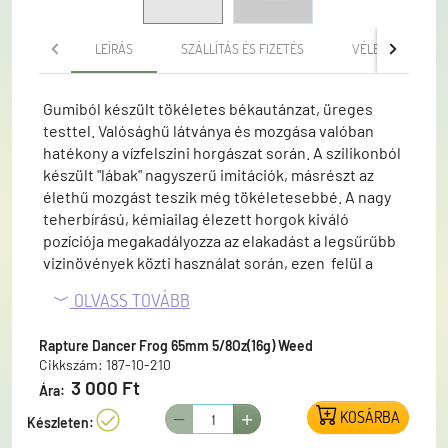
LEÍRÁS
SZÁLLÍTÁS ÉS FIZETÉS
VÉLEMÉNYEK
Gumiból készült tökéletes békautánzat, üreges
testtel. Valósághű látványa és mozgása valóban
hatékony a vízfelszini horgászat során. A szilikonból
készült "lábak" nagyszerű imitációk, másrészt az
élethű mozgást teszik még tökéletesebbé. A nagy
teherbírású, kémiailag élezett horgok kiváló
pozíciója megakadályozza az elakadást a legsűrűbb
vizinövények közti használat során, ezen felül a
leghevesebb kirohanásokat is állja még a hinaras
OLVASS TOVÁBB
területeken is. A kimagasló hatás édekében a
Rapture béka fejlesztői azonban nem elégedtek
Rapture Dancer Frog 65mm 5/8Oz(16g) Weed
meg csak a látvánnyal. A kapásra ingerlő csörgő
Cikkszám: 187-10-210
hangot is rejtettek a béka hasába. Természetesen
3 000 Ft
Ára:
ez eltávolítható, ezzel növelve az esetlegesen
nagyobb felhajtóerőt és a felszíni láthatóságot. Mivel
KOSÁRBA
Készleten:
zárható a béka "gyomra" akár vizzel is feltölthető ami