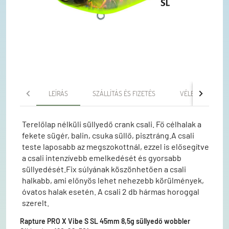
LEÍRÁS
SZÁLLÍTÁS ÉS FIZETÉS
VÉLEMÉNYEK
Terelőlap nélküli süllyedő crank csali. Fő célhalak a
fekete sügér, balin, csuka süllő, pisztráng.A csali
teste laposabb az megszokottnál, ezzel is elősegítve
a csali intenzívebb emelkedését és gyorsabb
süllyedését.Fix súlyának köszönhetően a csali
halkabb, ami előnyös lehet nehezebb körülmények,
óvatos halak esetén. A csali 2 db hármas horoggal
szerelt.
Rapture PRO X Vibe S SL 45mm 8,5g süllyedő wobbler