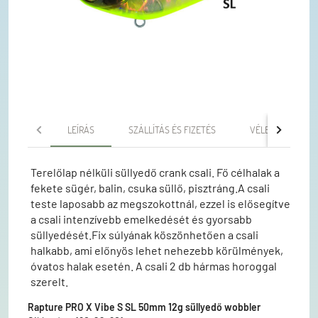
LEÍRÁS
SZÁLLÍTÁS ÉS FIZETÉS
VÉLEMÉNYEK
Terelőlap nélküli süllyedő crank csali. Fő célhalak a
fekete sügér, balin, csuka süllő, pisztráng.A csali
teste laposabb az megszokottnál, ezzel is elősegítve
a csali intenzívebb emelkedését és gyorsabb
süllyedését.Fix súlyának köszönhetően a csali
halkabb, ami előnyös lehet nehezebb körülmények,
óvatos halak esetén. A csali 2 db hármas horoggal
szerelt.
Rapture PRO X Vibe S SL 50mm 12g süllyedő wobbler