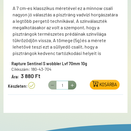
A 7 cm-es klasszikus méretével ez a minnow csali
nagyon jó választás a pisztráng vadvízi horgászatára
a legtöbb pergető technikával. A színválaszték
megalkotásakor az volt a szempont, hogy a
pisztrángok természetes prédáinak színvilága
tükröződjön vissza. A tömege (5g) és a mérete
lehetővé teszi ezt a süllyedő csalit, hogy a
pisztrángok kedvenc tartózkodási helyeit is
könnyedén meg tudjuk horgászni.
Rapture Sentinel S wobbler Lvf 70mm 10g
Cikkszám: 180-43-704
3 880 Ft
Ára:
KOSÁRBA
Készleten: