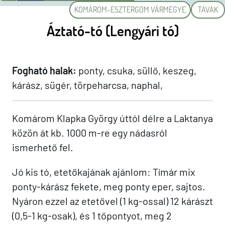
KOMÁROM-ESZTERGOM VÁRMEGYE
TAVAK
Áztató-tó (Lengyári tó)
Fogható halak:
ponty, csuka, süllő, keszeg,
kárász, sügér, törpeharcsa, naphal,
Komárom Klapka György úttól délre a Laktanya
közön át kb. 1000 m-re egy nádasról
ismerhető fel.
Jó kis tó, etetőkajának ajánlom: Tímár mix
ponty-kárász fekete, meg ponty eper, sajtos.
Nyáron ezzel az etetővel (1 kg-ossal) 12 kárászt
(0,5-1 kg-osak), és 1 tőpontyot, meg 2