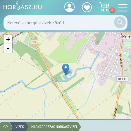
0
+
-
VIZEK
MAGYARORSZÁG HORGÁSZVIZEI