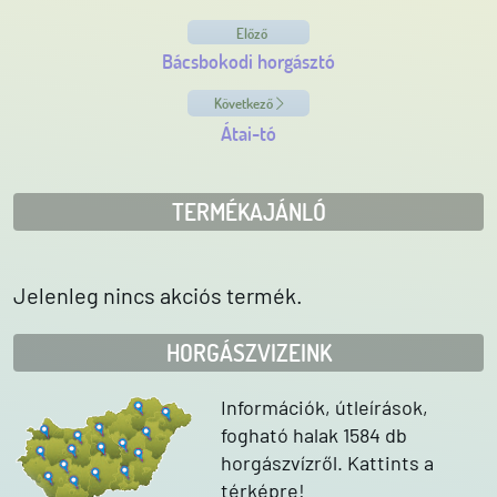
Előző
Bácsbokodi horgásztó
Következő
Átai-tó
TERMÉKAJÁNLÓ
Jelenleg nincs akciós termék.
HORGÁSZVIZEINK
Információk, útleírások,
fogható halak 1584 db
horgászvízről. Kattints a
térképre!