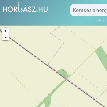
TE
+
-