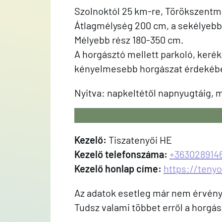
Szolnoktól 25 km-re, Törökszentmi
Átlagmélység 200 cm, a sekélyebb 
Mélyebb rész 180-350 cm.
A horgásztó mellett parkoló, kerékp
kényelmesebb horgászat érdekéb
Nyitva: napkeltétől napnyugtáig, má
Kezelő:
Tiszatenyői HE
Kezelő telefonszáma:
+363028914
Kezelő honlap címe:
https://teny
Az adatok esetleg már nem érvénye
Tudsz valami többet erről a horgás