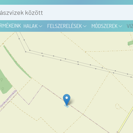
RMÉKEINK
HALAK
FELSZERELÉSEK
MÓDSZEREK
VI