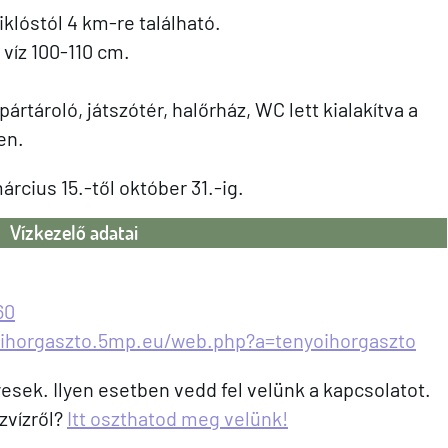
klóstól 4 km-re található.
víz 100-110 cm.
ártároló, játszótér, halőrház, WC lett kialakítva a
en.
rcius 15.-től október 31.-ig.
Vízkezelő adatai
60
oihorgaszto.5mp.eu/web.php?a=tenyoihorgaszto
sek. Ilyen esetben vedd fel velünk a kapcsolatot.
zvízről?
Itt oszthatod meg velünk!