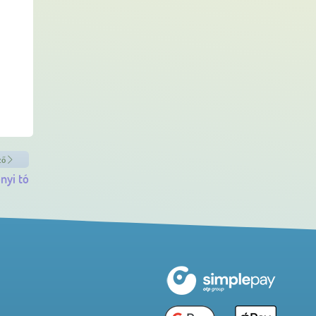
ző
nyi tó