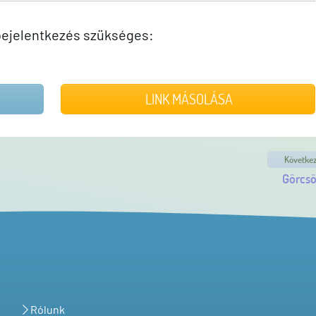
ejelentkezés szükséges:
LINK MÁSOLÁSA
Követke
Görcsö
Rólunk