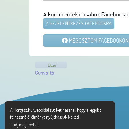
A kommentek írásához Facebook b
BEJELENTKEZÉS FACEBOOKRA
MEGOSZTOM FACEBOOKON
Előző
Gumis-tó
A Horgász.hu weboldal sütiket használ, hogy a legjobb
felhasználói élményt nyújthassuk Neked.
Tudj meg többet
Vásárlói tájékoztató