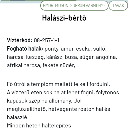
GYŐR-MOSON-SOPRON VÁRMEGYE
TAVAK
Halászi-bértó
Víztérkód:
08-257-1-1
Fogható halak:
ponty, amur, csuka, süllő,
harcsa, keszeg, kárász, busa, sügér, angolna,
afrikai harcsa, fekete sügér,
Fő útról a templom mellett le kell fordulni.
A víz területen sok halat lehet fogni, folytonos
kapások szép halállomány. Jól
megközelíthető, hétvégente roston hal és
halászlé.
Minden héten haltelepítés!