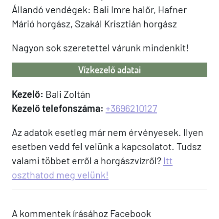
Állandó vendégek: Bali Imre halőr, Hafner
Márió horgász, Szakál Krisztián horgász
Nagyon sok szeretettel várunk mindenkit!
Vízkezelő adatai
Kezelő:
Bali Zoltán
Kezelő telefonszáma:
+3696210127
Az adatok esetleg már nem érvényesek. Ilyen
esetben vedd fel velünk a kapcsolatot. Tudsz
valami többet erről a horgászvízről?
Itt
oszthatod meg velünk!
A kommentek írásához Facebook