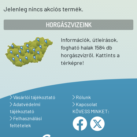
Jelenleg nincs akciós termék.
HORGÁSZVIZEINK
Információk, útleírások,
fogható halak 1584 db
horgászvízről. Kattints a
térképre!
Vásárlói tájékoztató
Rólunk
Adatvédelmi
Kapcsolat
tájékoztató
KÖVESS MINKET:
Felhasználási
feltételek