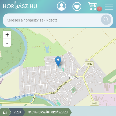
0
+
-
VIZEK
MAGYARORSZÁG HORGÁSZVIZEI