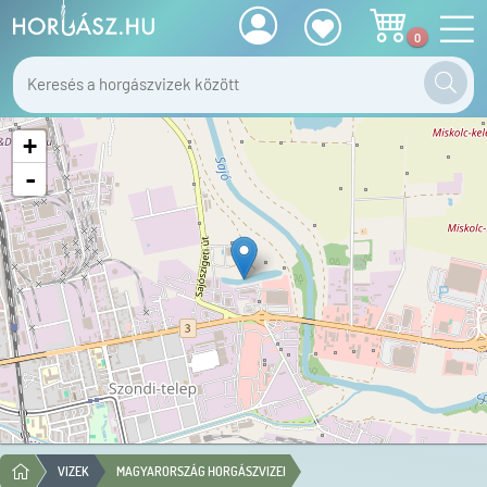
0
+
-
VIZEK
MAGYARORSZÁG HORGÁSZVIZEI