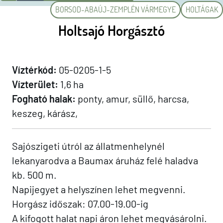
BORSOD-ABAÚJ-ZEMPLÉN VÁRMEGYE
HOLTÁGAK
Holtsajó Horgásztó
Víztérkód:
05-0205-1-5
Vízterület:
1,6 ha
Fogható halak:
ponty, amur, süllő, harcsa,
keszeg, kárász,
Sajószigeti útról az állatmenhelynél
lekanyarodva a Baumax áruház felé haladva
kb. 500 m.
Napijegyet a helyszínen lehet megvenni.
Horgász időszak: 07.00-19.00-ig
A kifogott halat napi áron lehet megvásárolni.