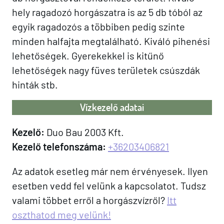
hely ragadozó horgászatra is az 5 db tóból az
egyik ragadozós a többiben pedig szinte
minden halfajta megtalálható. Kiváló pihenési
lehetőségek. Gyerekekkel is kitűnő
lehetőségek nagy füves területek csúszdák
hinták stb.
Vízkezelő adatai
Kezelő:
Duo Bau 2003 Kft.
Kezelő telefonszáma:
+36203406821
Az adatok esetleg már nem érvényesek. Ilyen
esetben vedd fel velünk a kapcsolatot. Tudsz
valami többet erről a horgászvízről?
Itt
oszthatod meg velünk!