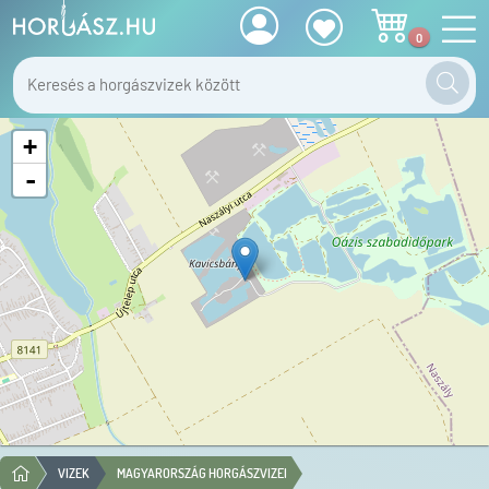
0
+
-
VIZEK
MAGYARORSZÁG HORGÁSZVIZEI