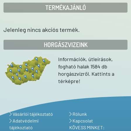
TERMÉKAJÁNLÓ
Jelenleg nincs akciós termék.
HORGÁSZVIZEINK
Információk, útleírások,
fogható halak 1584 db
horgászvízről. Kattints a
térképre!
Vásárlói tájékoztató
Rólunk
Adatvédelmi
Kapcsolat
tájékoztató
KÖVESS MINKET: