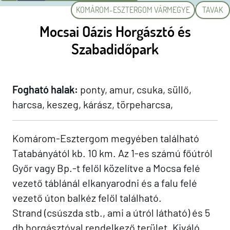
KOMÁROM-ESZTERGOM VÁRMEGYE
TAVAK
Mocsai Oázis Horgásztó és
Szabadidőpark
Fogható halak:
ponty, amur, csuka, süllő,
harcsa, keszeg, kárász, törpeharcsa,
Komárom-Esztergom megyében található
Tatabányától kb. 10 km. Az 1-es számú főútról
Győr vagy Bp.-t felől közelítve a Mocsa felé
vezető táblánál elkanyarodni és a falu felé
vezető úton balkéz felől található.
Strand (csúszda stb., ami a útról látható) és 5
db horgásztóval rendelkező terület. Kiváló