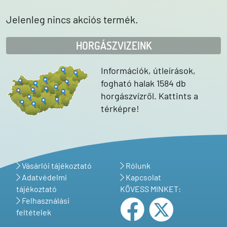
Jelenleg nincs akciós termék.
HORGÁSZVIZEINK
Információk, útleírások,
fogható halak 1584 db
horgászvízről. Kattints a
térképre!
Vásárlói tájékoztató
Rólunk
Adatvédelmi
Kapcsolat
tájékoztató
KÖVESS MINKET:
Felhasználási
feltételek