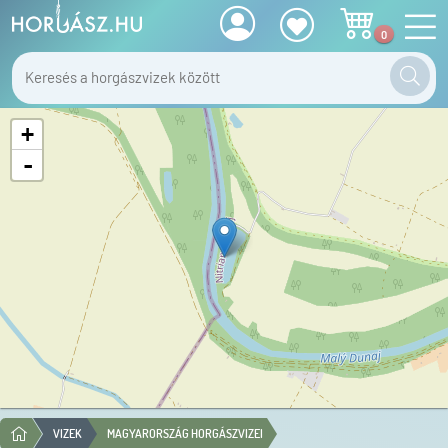
0
+
-
VIZEK
MAGYARORSZÁG HORGÁSZVIZEI