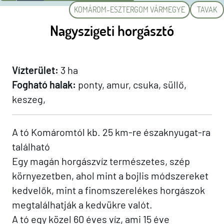
KOMÁROM-ESZTERGOM VÁRMEGYE
TAVAK
Nagyszigeti horgásztó
Vízterület:
3 ha
Fogható halak:
ponty, amur, csuka, süllő,
keszeg,
A tó Komáromtól kb. 25 km-re északnyugat-ra
található
Egy magán horgászvíz természetes, szép
környezetben, ahol mint a bojlis módszereket
kedvelők, mint a finomszerelékes horgászok
megtalálhatják a kedvükre valót.
A tó egy közel 60 éves víz, ami 15 éve