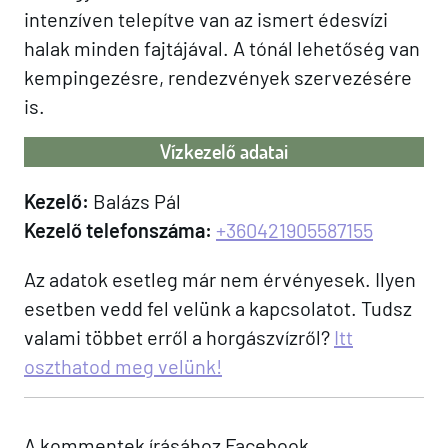
intenzíven telepítve van az ismert édesvízi
halak minden fajtájával. A tónál lehetőség van
kempingezésre, rendezvények szervezésére
is.
Vízkezelő adatai
Kezelő:
Balázs Pál
Kezelő telefonszáma:
+360421905587155
Az adatok esetleg már nem érvényesek. Ilyen
esetben vedd fel velünk a kapcsolatot. Tudsz
valami többet erről a horgászvízről?
Itt
oszthatod meg velünk!
A kommentek írásához Facebook