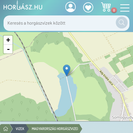
0
+
-
VIZEK
MAGYARORSZÁG HORGÁSZVIZEI