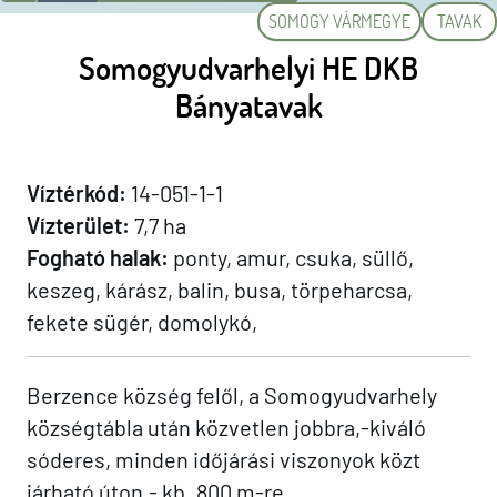
SOMOGY VÁRMEGYE
TAVAK
Somogyudvarhelyi HE DKB
Bányatavak
Víztérkód:
14-051-1-1
Vízterület:
7,7 ha
Fogható halak:
ponty, amur, csuka, süllő,
keszeg, kárász, balin, busa, törpeharcsa,
fekete sügér, domolykó,
Berzence község felől, a Somogyudvarhely
községtábla után közvetlen jobbra,-kiváló
sóderes, minden időjárási viszonyok közt
járható úton,- kb. 800 m-re.