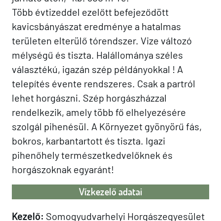
Több évtizeddel ezelőtt befejeződött
kavicsbányászat eredménye a hatalmas
területen elterülő tórendszer. Vize változó
mélységű és tiszta. Halállománya széles
választékú, igazán szép példányokkal ! A
telepítés évente rendszeres. Csak a partról
lehet horgászni. Szép horgászházzal
rendelkezik, amely több fő elhelyezésére
szolgál pihenésül. A Környezet gyönyörű fás,
bokros, karbantartott és tiszta. Igazi
pihenőhely természetkedvelőknek és
horgászoknak egyaránt!
Vízkezelő adatai
Kezelő:
Somogyudvarhelyi Horgászegyesület