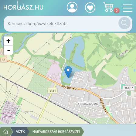
0
+
-
VIZEK
MAGYARORSZÁG HORGÁSZVIZEI