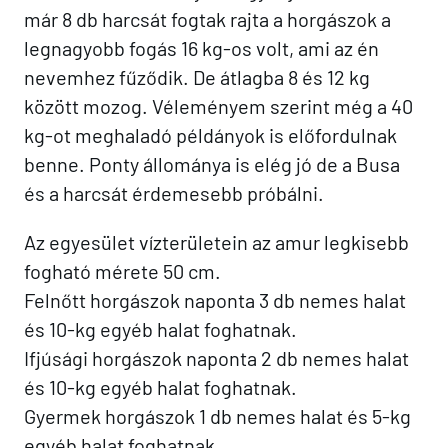
már 8 db harcsát fogtak rajta a horgászok a
legnagyobb fogás 16 kg-os volt, ami az én
nevemhez fűződik. De átlagba 8 és 12 kg
között mozog. Véleményem szerint még a 40
kg-ot meghaladó példányok is előfordulnak
benne. Ponty állománya is elég jó de a Busa
és a harcsát érdemesebb próbálni.
Az egyesület vízterületein az amur legkisebb
fogható mérete 50 cm.
Felnőtt horgászok naponta 3 db nemes halat
és 10-kg egyéb halat foghatnak.
Ifjúsági horgászok naponta 2 db nemes halat
és 10-kg egyéb halat foghatnak.
Gyermek horgászok 1 db nemes halat és 5-kg
egyéb halat foghatnak.