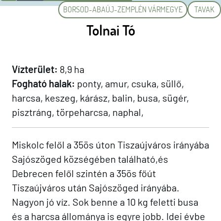
BORSOD-ABAÚJ-ZEMPLÉN VÁRMEGYE
TAVAK
Tolnai Tó
Vízterület:
8,9 ha
Fogható halak:
ponty, amur, csuka, süllő,
harcsa, keszeg, kárász, balin, busa, sügér,
pisztráng, törpeharcsa, naphal,
Miskolc felől a 35ös úton Tiszaújváros irányába
Sajószöged községében található,és
Debrecen felől szintén a 35ös főút
Tiszaújváros után Sajószöged irányába.
Nagyon jó víz. Sok benne a 10 kg feletti busa
és a harcsa állománya is egyre jobb. Idei évbe