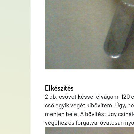
Elkészítés
2 db. csövet késsel elvágom, 120 c
cső egyik végét kibővítem. Úgy, ho
menjen bele. A bővítést úgy csinál
végéhez és forgatva, óvatosan ny