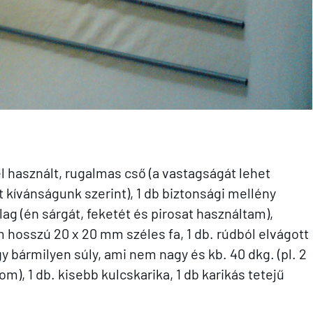
l használt, rugalmas cső (a vastagságát lehet
át kívánságunk szerint), 1 db biztonsági mellény
alag (én sárgát, feketét és pirosat használtam),
m hosszú 20 x 20 mm széles fa, 1 db. rúdból elvágott
bármilyen súly, ami nem nagy és kb. 40 dkg. (pl. 2
), 1 db. kisebb kulcskarika, 1 db karikás tetejű