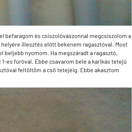
sel befaragom és csiszolóvászonnal megcsiszolom a
 helyére illesztés előtt bekenem ragasztóval. Most
rel beljebb nyomom. Ha megszáradt a ragasztó,
 1-es fúróval. Ebbe csavarom bele a karikás tetejű
asztóval feltöltöm a cső tetejéig. Ebbe akasztom