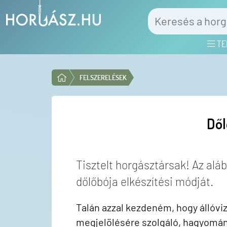
TE
FELSZERELÉSEK
Dől
Tisztelt horgásztársak! Az alá
dőlőbója elkészítési módját.
Talán azzal kezdeném, hogy állóvi
megjelölésére szolgáló, hagyomán