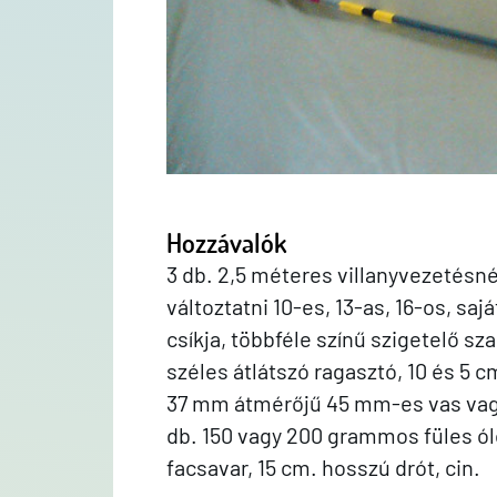
Hozzávalók
3 db. 2,5 méteres villanyvezetésné
változtatni 10-es, 13-as, 16-os, saj
csíkja, többféle színű szigetelő sz
széles átlátszó ragasztó, 10 és 5 c
37 mm átmérőjű 45 mm-es vas vagy 
db. 150 vagy 200 grammos füles ólom
facsavar, 15 cm. hosszú drót, cin.