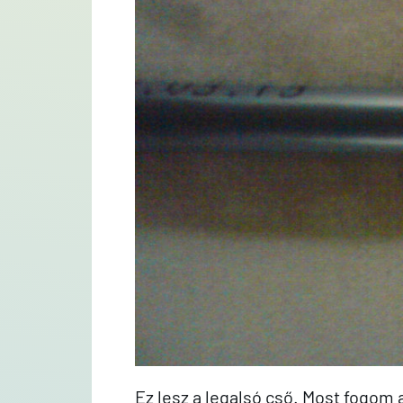
Ez lesz a legalsó cső. Most fogom 