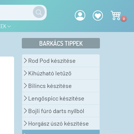
0
ZEK
BARKÁCS TIPPEK
Rod Pod készítése
Kihúzható letűző
Bilincs készítése
Lengőspicc készítése
Bojli fúró darts nyílból
Horgász úszó készítése