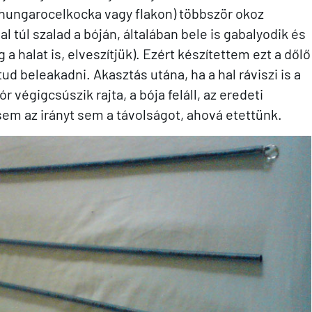
hungarocelkocka vagy flakon) többször okoz
al túl szalad a bóján, általában bele is gabalyodik és
 halat is, elveszítjük). Ezért készítettem ezt a dőlő
tud beleakadni. Akasztás utána, ha a hal ráviszi is a
r végigcsúszik rajta, a bója feláll, az eredeti
sem az irányt sem a távolságot, ahová etettünk.