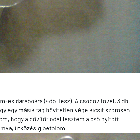
m-es darabokra (4db. lesz). A csőbővítővel, 3 db.
gy egy másik tag bővítetlen vége kicsit szorosan
om, hogy a bővítőt odaillesztem a cső nyitott
omva, ütközésig betolom.