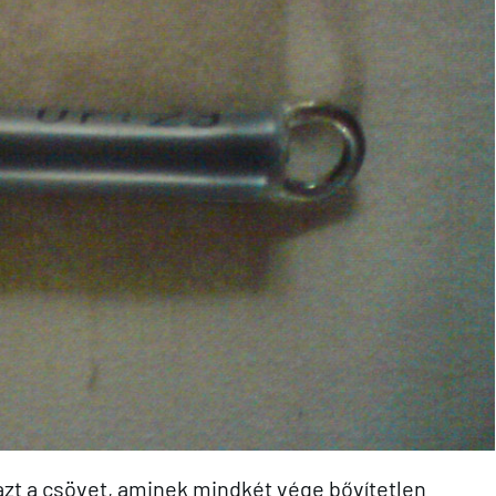
azt a csövet, aminek mindkét vége bővítetlen