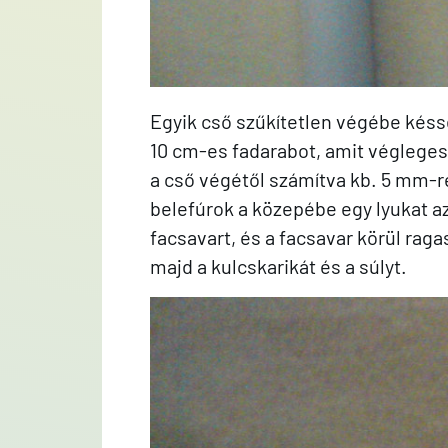
Egyik cső szűkítetlen végébe kés
10 cm-es fadarabot, amit végleges
a cső végétől számítva kb. 5 mm-
belefúrok a közepébe egy lyukat az
facsavart, és a facsavar körül rag
majd a kulcskarikát és a súlyt.