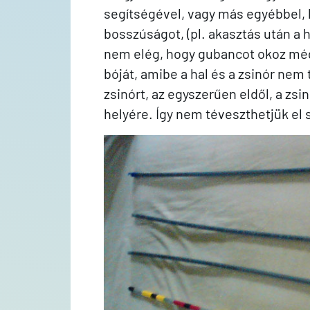
segítségével, vagy más egyébbel, 
bosszúságot, (pl. akasztás után a h
nem elég, hogy gubancot okoz még a
bóját, amibe a hal és a zsinór nem 
zsinórt, az egyszerűen eldől, a zsinó
helyére. Így nem téveszthetjük el 