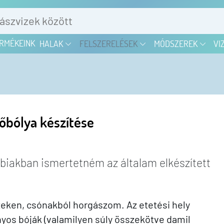
RMÉKEINK
HALAK
FELSZERELÉSEK
MÓDSZEREK
VI
őbólya készítése
bbiakban ismertetném az általam elkészített
zeken, csónakból horgászom. Az etetési hely
yos bóják (valamilyen súly összekötve damil