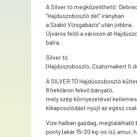
A Silver tó megközelíthető: Debrec
"Hajdúszoboszló dél" irányban
a Szabó Vizsgabázis" után jobbra,
Újváros felől a városon át Hajdúszo
balra.
Silver tó
(Hajdúszoboszló, Csatornakert II.d
A SILVER TÓ Hajdúszoboszló külter
8 hektáron fekvő bányató,
mely szép környezetével kellemes
kikapcsolódást nyújt az egész csa
Vize halban gazdag, megtalálható
ponty (akár 15-20 kg-os is), amur, 