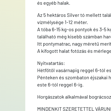
és egyéb halak.
Az 5 hektáros Silver tó mellett tal
vízmélysége 1-12 méter.
A tóba 6-15 kg-os pontyok és 3-5 k
található még kisebb számban harcsa
Itt pontymatrac, nagy méretű merít
A kifogott halat fotózás és mérlege
Nyitvatartás:
Hétfőtől vasárnapig reggel 6-tól es
Pénteken és szombaton éjszakai h
este 6-tól reggel 6-ig.
Horgászatok alkalmával bográcsoz
MINDENKIT SZERETETTEL VÁRUN