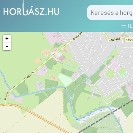
TE
+
-