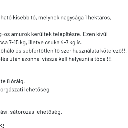
álható kisebb tó, melynek nagysága 1 hektáros,
g-os amurok kerültek telepítésre. Ezen kívül
 7-15 kg, illetve csuka 4-7 kg is.
őháló és sebfertőtlenítő szer használata kötelező!!!
lés után azonnal vissza kell helyezni a tóba !!!
te 8 óráig.
orgászati lehetőség
ási, sátorozás lehetőség.
K!