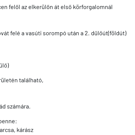
en felől az elkerülőn át első körforgalomnál
vát felé a vasúti sorompó után a 2. dűlőút(földút)
űlő)
ületén található,
lád számára.
 benne:
harcsa, kárász