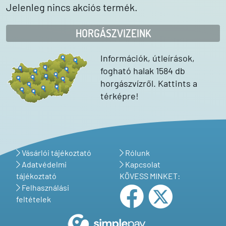
Jelenleg nincs akciós termék.
HORGÁSZVIZEINK
Információk, útleírások,
fogható halak 1584 db
horgászvízről. Kattints a
térképre!
Vásárlói tájékoztató
Rólunk
Adatvédelmi
Kapcsolat
tájékoztató
KÖVESS MINKET:
Felhasználási
feltételek