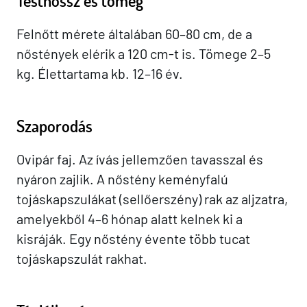
Testhossz és tömeg
Felnőtt mérete általában 60–80 cm, de a
nőstények elérik a 120 cm-t is. Tömege 2–5
kg. Élettartama kb. 12–16 év.
Szaporodás
Ovipár faj. Az ívás jellemzően tavasszal és
nyáron zajlik. A nőstény keményfalú
tojáskapszulákat (sellőerszény) rak az aljzatra,
amelyekből 4–6 hónap alatt kelnek ki a
kisráják. Egy nőstény évente több tucat
tojáskapszulát rakhat.