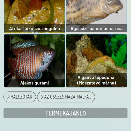
Afrikai sokúszós angolna
Agassizii páncélosharcsa
Algaevő tapadóhal
Ajakos gurámi
(Moszatevő márna)
HALSZÓTÁR
AZ ÖSSZES HAZAI HALFAJ
TERMÉKAJÁNLÓ