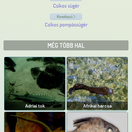
Csíkos sügér
Következő
Csíkos pompássügér
MÉG TÖBB HAL
Adriai tok
Afrikai harcsa