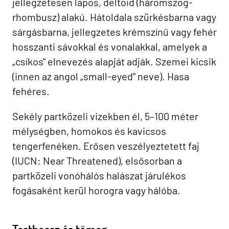
jellegzetesen lapos, deltoid (háromszög-
rhombusz) alakú. Hátoldala szürkésbarna vagy
sárgásbarna, jellegzetes krémszínű vagy fehér
hosszanti sávokkal és vonalakkal, amelyek a
„csíkos" elnevezés alapját adják. Szemei kicsik
(innen az angol „small-eyed" neve). Hasa
fehéres.
Sekély partközeli vizekben él, 5–100 méter
mélységben, homokos és kavicsos
tengerfenéken. Erősen veszélyeztetett faj
(IUCN: Near Threatened), elsősorban a
partközeli vonóhálós halászat járulékos
fogásaként kerül horogra vagy hálóba.