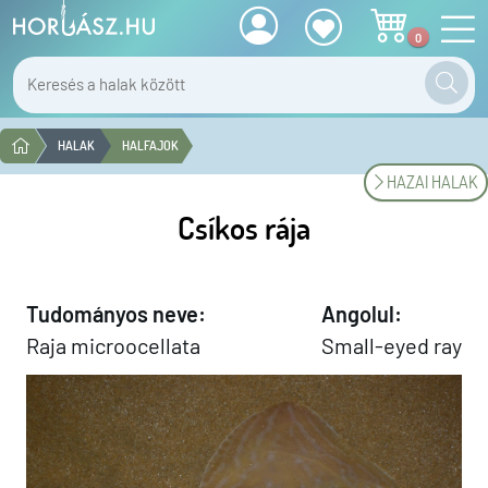
0
HALAK
HALFAJOK
HAZAI HALAK
Csíkos rája
Tudományos neve:
Angolul:
Raja microocellata
Small-eyed ray