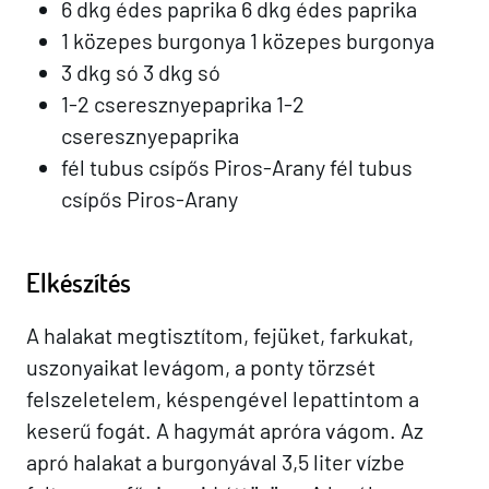
6 dkg édes paprika 6 dkg édes paprika
1 közepes burgonya 1 közepes burgonya
3 dkg só 3 dkg só
1-2 cseresznyepaprika 1-2
cseresznyepaprika
fél tubus csípős Piros-Arany fél tubus
csípős Piros-Arany
Elkészítés
A halakat megtisztítom, fejüket, farkukat,
uszonyaikat levágom, a ponty törzsét
felszeletelem, késpengével lepattintom a
keserű fogát. A hagymát apróra vágom. Az
apró halakat a burgonyával 3,5 liter vízbe