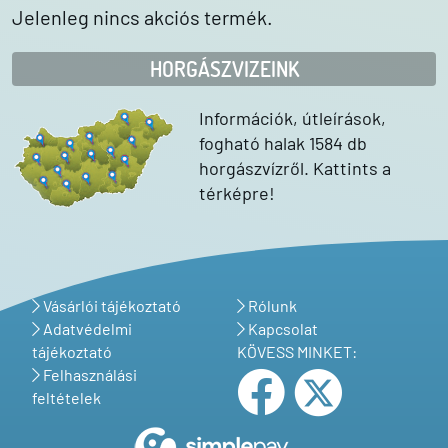
Jelenleg nincs akciós termék.
HORGÁSZVIZEINK
Információk, útleírások,
fogható halak 1584 db
horgászvízről. Kattints a
térképre!
Vásárlói tájékoztató
Rólunk
Adatvédelmi
Kapcsolat
tájékoztató
KÖVESS MINKET:
Felhasználási
feltételek