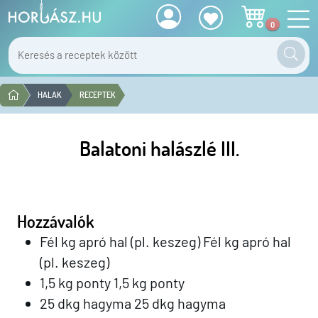
0
HALAK
RECEPTEK
Balatoni halászlé III.
Hozzávalók
Fél kg apró hal (pl. keszeg) Fél kg apró hal
(pl. keszeg)
1,5 kg ponty 1,5 kg ponty
25 dkg hagyma 25 dkg hagyma