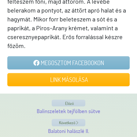
felteszem főni, majd áttöröm. A levébe
belerakom a pontyot, az áttört apró halat és a
hagymát. Mikor forr beleteszem a sót és a
paprikát, a Piros-Arany krémet, valamint a
cseresznyepaprikát. Erős forralással készre
főzöm.
MEGOSZTOM FACEBOOKON
LINK MÁSOLÁSA
Előző
Balinszeletek tejfölben sütve
Következő
Balatoni halászlé II.