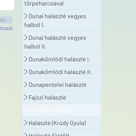
törpeharcsával
Dunai halászlé vegyes
ző
halból I.
ósszal
Dunai halászlé vegyes
halból II.
Dunakömlődi halászlé I.
Dunakömlődi halászlé II.
Dunapentelei halászlé
Fajszi halászlé
Gombás halászlé
Halászlé (Krúdy Gyula)
Halászlé füstölt