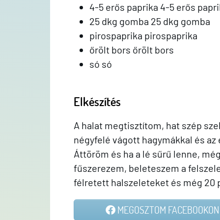
4-5 erős paprika 4-5 erős papr
25 dkg gomba 25 dkg gomba
pirospaprika pirospaprika
őrölt bors őrölt bors
só só
Elkészítés
A halat megtisztítom, hat szép szel
négyfelé vágott hagymákkal és az e
Áttöröm és ha a lé sűrű lenne, még
fűszerezem, beleteszem a felszele
félretett halszeleteket és még 20 
MEGOSZTOM FACEBOOKON