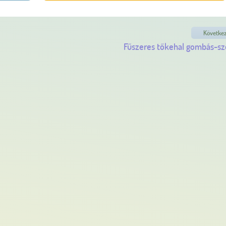
Követke
Fűszeres tőkehal gombás-sz