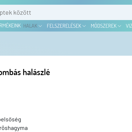
RMÉKEINK
HALAK
FELSZERELÉSEK
MÓDSZEREK
VI
ombás halászlé
belsőség
öröshagyma