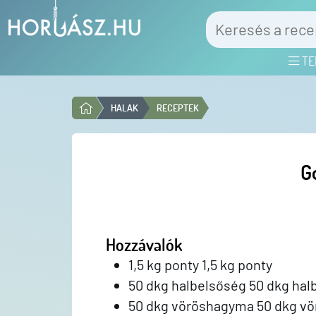
TE
HALAK
RECEPTEK
G
Hozzávalók
1,5 kg ponty 1,5 kg ponty
50 dkg halbelsőség 50 dkg hal
50 dkg vöröshagyma 50 dkg v