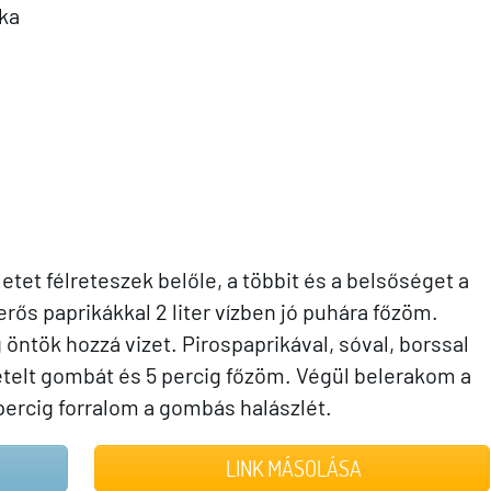
ika
etet félreteszek belőle, a többit és a belsőséget a
rős paprikákkal 2 liter vízben jó puhára főzöm.
 öntök hozzá vizet. Pirospaprikával, sóval, borssal
telt gombát és 5 percig főzöm. Végül belerakom a
percig forralom a gombás halászlét.
LINK MÁSOLÁSA