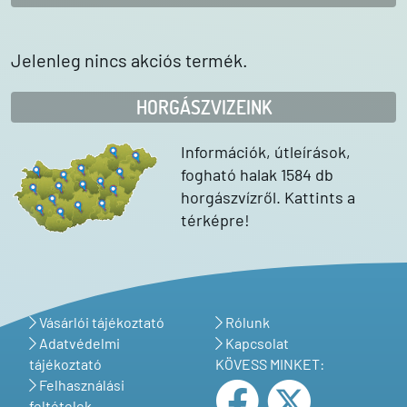
Jelenleg nincs akciós termék.
HORGÁSZVIZEINK
Információk, útleírások,
fogható halak 1584 db
horgászvízről. Kattints a
térképre!
Vásárlói tájékoztató
Rólunk
Adatvédelmi
Kapcsolat
tájékoztató
KÖVESS MINKET:
Felhasználási
feltételek