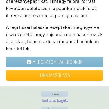
cseresznyepaprikát. Mintegy félórai forrást
követően beleteszem a paprika másik felét,
illetve a bort és még öt percig forralom.
A régi tiszai halászlérecepteket megfigyelve
észrevehető, hogy hajdanán nem passzírozták
át a levet, hanem a dunai módhoz hasonlóan
készítették.
MEGOSZTOM FACEBOOKON
LINK MÁSOLÁSA
Előző
Tonhalas bagett