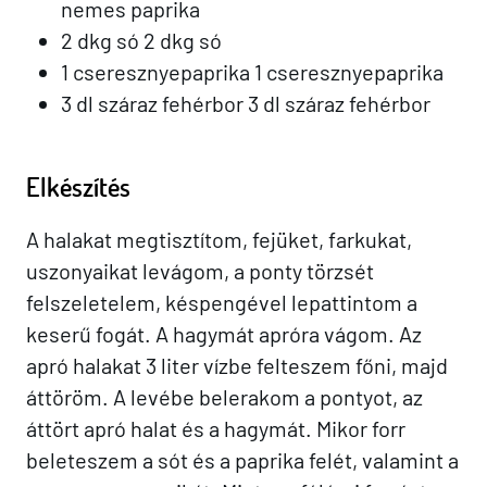
nemes paprika
2 dkg só 2 dkg só
1 cseresznyepaprika 1 cseresznyepaprika
3 dl száraz fehérbor 3 dl száraz fehérbor
Elkészítés
A halakat megtisztítom, fejüket, farkukat,
uszonyaikat levágom, a ponty törzsét
felszeletelem, késpengével lepattintom a
keserű fogát. A hagymát apróra vágom. Az
apró halakat 3 liter vízbe felteszem főni, majd
áttöröm. A levébe belerakom a pontyot, az
áttört apró halat és a hagymát. Mikor forr
beleteszem a sót és a paprika felét, valamint a