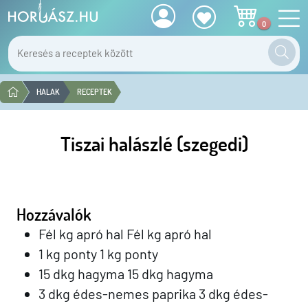
0
HALAK
RECEPTEK
Tiszai halászlé (szegedi)
Hozzávalók
Fél kg apró hal Fél kg apró hal
1 kg ponty 1 kg ponty
15 dkg hagyma 15 dkg hagyma
3 dkg édes-nemes paprika 3 dkg édes-